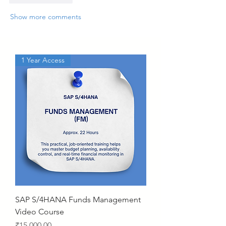
Show more comments
1 Year Access
SAP S/4HANA Funds Management
Video Course
Price
₹15,000.00