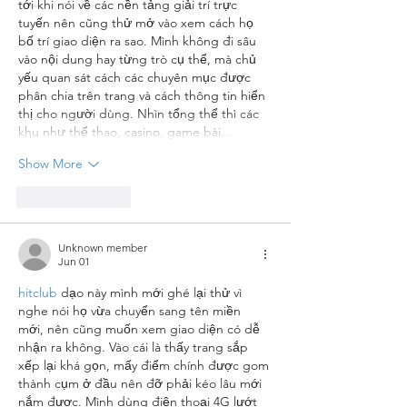
tới khi nói về các nền tảng giải trí trực 
tuyến nên cũng thử mở vào xem cách họ 
bố trí giao diện ra sao. Mình không đi sâu 
vào nội dung hay từng trò cụ thể, mà chủ 
yếu quan sát cách các chuyên mục được 
phân chia trên trang và cách thông tin hiển 
thị cho người dùng. Nhìn tổng thể thì các 
khu như thể thao, casino, game bài…
Show More
Like
Reply
Unknown member
Jun 01
hitclub
 dạo này mình mới ghé lại thử vì 
nghe nói họ vừa chuyển sang tên miền 
mới, nên cũng muốn xem giao diện có dễ 
nhận ra không. Vào cái là thấy trang sắp 
xếp lại khá gọn, mấy điểm chính được gom 
thành cụm ở đầu nên đỡ phải kéo lâu mới 
nắm được. Mình dùng điện thoại 4G lướt 