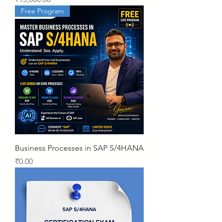
Free Program
Business Processes in SAP S/4HANA
Price
₹0.00