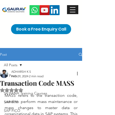
Book a Free Enquiry Call
Post
All Posts
ADHARSH K S
All Posts
Feb 29, 2024
2 min read
Transaction Code MASS
SAP Jobs
Rated NaN out of 5 stars.
S4 HANA Training Courses
MASS refers to the transaction code, 
used to perform mass maintenance or 
SAP MM
mass changes to master data or 
SAP FICO
organizational data in SAP systems. This 