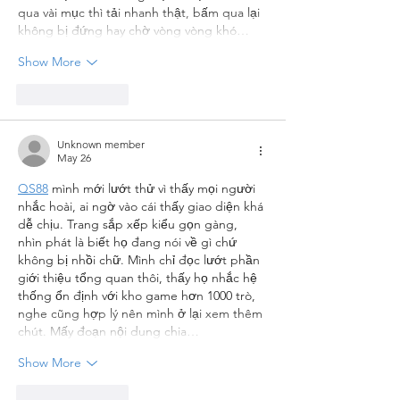
qua vài mục thì tải nhanh thật, bấm qua lại 
không bị đứng hay chờ vòng vòng khó…
Show More
Like
Reply
Unknown member
May 26
QS88
 mình mới lướt thử vì thấy mọi người 
nhắc hoài, ai ngờ vào cái thấy giao diện khá 
dễ chịu. Trang sắp xếp kiểu gọn gàng, 
nhìn phát là biết họ đang nói về gì chứ 
không bị nhồi chữ. Mình chỉ đọc lướt phần 
giới thiệu tổng quan thôi, thấy họ nhắc hệ 
thống ổn định với kho game hơn 1000 trò, 
nghe cũng hợp lý nên mình ở lại xem thêm 
chút. Mấy đoạn nội dung chia…
Show More
Like
Reply