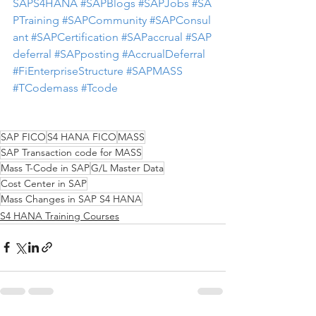
SAPS4HANA
#SAPBlogs
#SAPJobs
#SA
PTraining
#SAPCommunity
#SAPConsul
ant
#SAPCertification
#SAPaccrual
#SAP
deferral
#SAPposting
#AccrualDeferral
#FiEnterpriseStructure
#SAPMASS
#TCodemass
#Tcode
SAP FICO
S4 HANA FICO
MASS
SAP Transaction code for MASS
Mass T-Code in SAP
G/L Master Data
Cost Center in SAP
Mass Changes in SAP S4 HANA
S4 HANA Training Courses