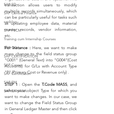
SAP SD
transaction allows users to modify 
multiple records simultaneously, which 
SAP Central Finance
can be particularly useful for tasks such 
sapblog
as updating employee data, material 
master records, vendor information, 
SAP FSCM
etc.
Training cum Internship Courses
SAP CO
For Instance : 
Here, we want to make 
mass change to the field status group 
SAP CERTIFICATION
"G001" (General Text) into "G004"(Cost 
SAP Career
Accounts) for G/Ls with Account Type 
"P" (Primary Cost or Revenue only) .
SAP Certification
SAP FM
STEP 1 
: 
Open the 
T.Code MASS
, and 
select your object Type for which you 
SAP S/4HANA
want to make changes. In our case, we 
want to change the Field Status Group 
in General Ledger Master and then click 