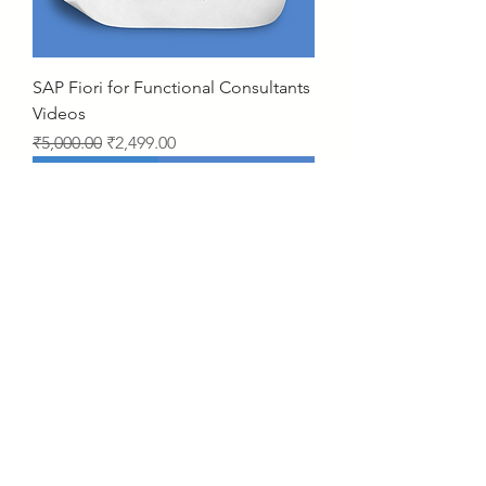
SAP Fiori for Functional Consultants
Videos
Regular Price
Sale Price
₹5,000.00
₹2,499.00
2 Years Access
SAP S4 HANA 𝐌𝐌 & 𝐒𝐃 𝐂𝐨𝐦𝐛𝐨