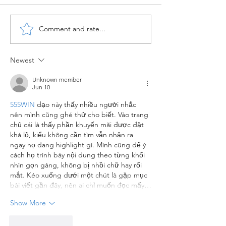
Comment and rate...
SAP Hold Document and
Data Migration 
Park Document
in SAP S/4 HAN
Newest
Unknown member
Jun 10
555WIN
 dạo này thấy nhiều người nhắc 
nên mình cũng ghé thử cho biết. Vào trang 
chủ cái là thấy phần khuyến mãi được đặt 
khá lộ, kiểu không cần tìm vẫn nhận ra 
ngay họ đang highlight gì. Mình cũng để ý 
cách họ trình bày nội dung theo từng khối 
nhìn gọn gàng, không bị nhồi chữ hay rối 
mắt. Kéo xuống dưới một chút là gặp mục 
bài viết gần đây, nên ai chỉ muốn đọc mấy…
Show More
Like
Reply