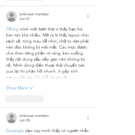
Unknown member
Jun 07
79king
 mình mới lướt thử vì thấy bạn bè 
bàn tán khá nhiều. Mở ra là thấy layout nhìn 
sạch sẽ, tông màu dễ nhìn, chữ to vừa phải 
nên đọc không bị mỏi mắt. Các mục được 
chia theo từng phần rõ ràng, kéo xuống 
thấy nội dung sắp xếp gọn nên không bị 
rối. Mình dùng điện thoại thử chuyển tab 
qua lại thì phản hồi nhanh, ít gặp tình 
trạng giật lag. Có chỗ họ ghi về…
Show More
Like
Reply
Unknown member
Jun 05
Gavangtv
 dạo này mình thấy có người nhắc 