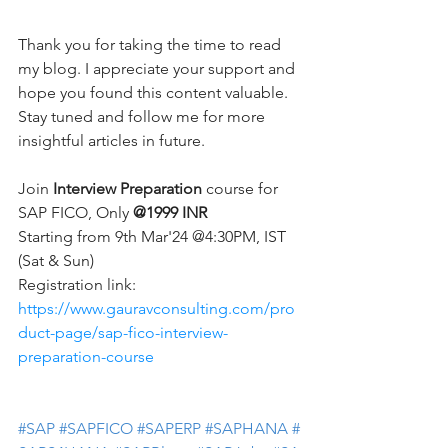
Thank you for taking the time to read 
my blog. I appreciate your support and 
hope you found this content valuable. 
Stay tuned and follow me for more 
insightful articles in future.
Join 
Interview Preparation
 course for 
SAP FICO, Only 
@1999 INR 
Starting from 9th Mar'24 @4:30PM, IST 
(Sat & Sun)
Registration link: 
https://www.gauravconsulting.com/pro
duct-page/sap-fico-interview-
preparation-course
#SAP
#SAPFICO
#SAPERP
#SAPHANA
#