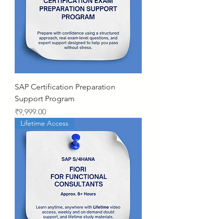
SAP Certification Preparation
Support Program
Price
₹9,999.00
Lifetime Access