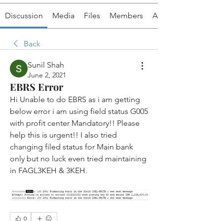
Discussion
Media
Files
Members
About
Back
Sunil Shah
June 2, 2021
EBRS Error
Hi Unable to do EBRS as i am getting 
below error i am using field status G005 
with profit center Mandatory!! Please 
help this is urgent!! I also tried 
changing filed status for Main bank 
only but no luck even tried maintaining 
in FAGL3KEH & 3KEH.
0