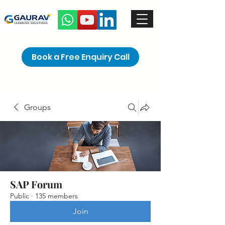
Book a Free Enquiry Call
Groups
SAP Forum
Public
·
135 members
Join