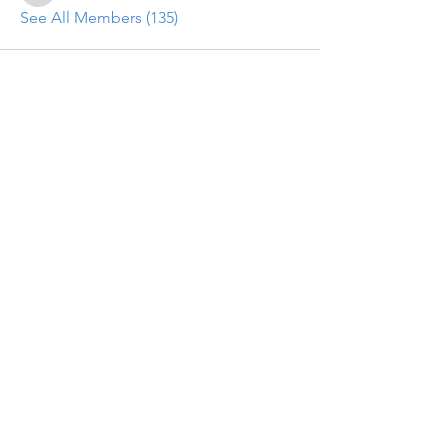
See All Members (135)
Get updates on new programs, workshops, the
latest developments, and community activities,
straight to your inbox.
Email
Subscribe
Programs
Instructor Led
Self-Paced Videos