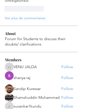
vorbeigeschaut.
J'aime
Répondre
Voir plus de commentaires
About
Forum for Students to discuss their
doubts/ clarifications
Members
VENU JALDA
Follow
VENU JALDA
shanya raj
Follow
Sandip Kurewar
Follow
Shamshuddin Mohammad
Follow
suvankar1kundu
Follow
suvankar1kundu